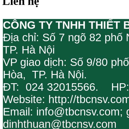
Liên hệ
CÔNG TY TNHH THIẾT 
Địa chỉ: Số 7 ngõ 82 phố
TP. Hà Nội
VP giao dịch: Số 9/80 ph
Hòa, TP. Hà Nội.
ĐT: 024 32015566. HP
Website: http://tbcnsv.c
Email: info@tbcnsv.com;
dinhthuan@tbcnsv.com