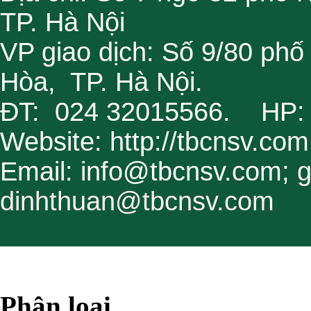
TP. Hà Nội
VP giao dịch: Số 9/80 ph
Hòa, TP. Hà Nội.
ĐT: 024 32015566. HP:
Website: http://tbcnsv.co
Email: info@tbcnsv.com;
g
dinhthuan@tbcnsv.com
Phân loại