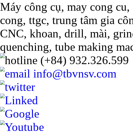
Máy công cụ, may cong cu, 
cong, ttgc, trung tâm gia c
CNC, khoan, drill, mài, grin
quenching, tube making mac
(+84) 932.326.599
info@tbvnsv.com