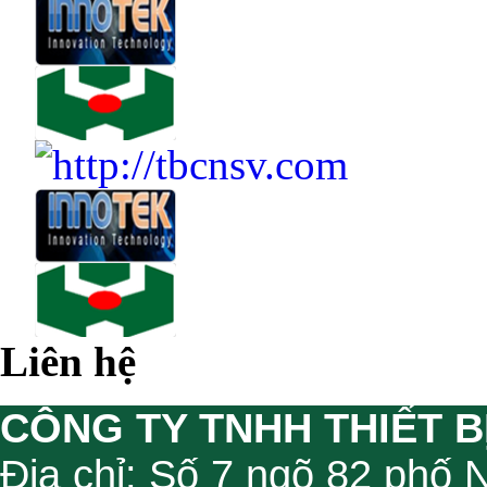
Liên hệ
CÔNG TY TNHH THIẾT B
Địa chỉ: Số 7 ngõ 82 phố