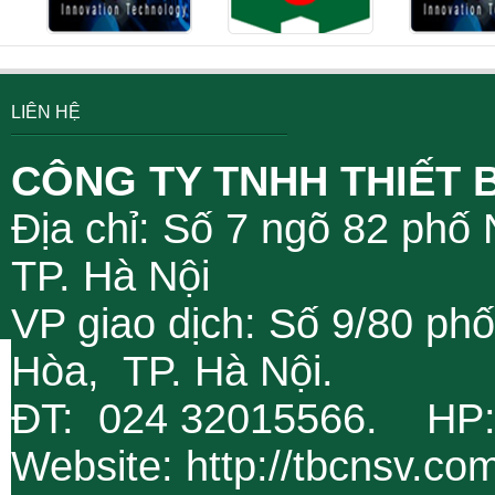
LIÊN HỆ
CÔNG TY TNHH THIẾT 
Địa chỉ: Số 7 ngõ 82 phố
TP. Hà Nội
VP giao dịch: Số 9/80 ph
Hòa, TP. Hà Nội.
ĐT: 024 32015566. HP
Website: http://tbcnsv.c