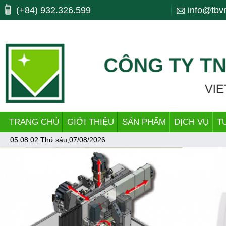
Máy công cụ, may cong cu, CNC, máy cnc, trung tam gia cong, ttgc, trun
(+84) 932.326.599
info@tbv
bending, lò xo, nhiet luyen, quenching, tube making machine, dây chu
TRANG CHỦ
GIỚI THIỆU
SẢN PHẨM
DỊCH VỤ
T
05:08:02
Thứ sáu,07/08/2026