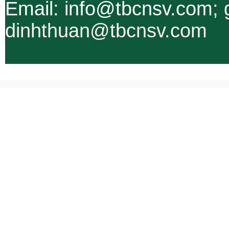
Email: info@tbcnsv.com;
dinhthuan@tbcnsv.com