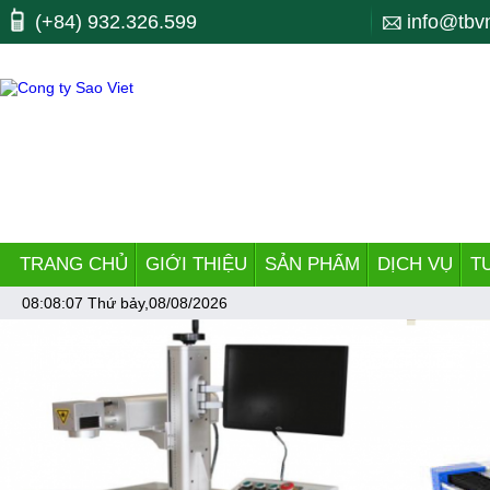
Máy công cụ, may cong cu, CNC, máy cnc, trung tam gia cong, ttgc, trun
(+84) 932.326.599
info@tbv
bending, lò xo, nhiet luyen, quenching, tube making machine, dây chu
TRANG CHỦ
GIỚI THIỆU
SẢN PHẨM
DỊCH VỤ
T
08:08:07
Thứ bảy,08/08/2026