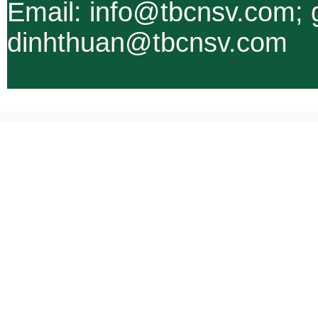
Email: info@tbcnsv.com;
dinhthuan@tbcnsv.com