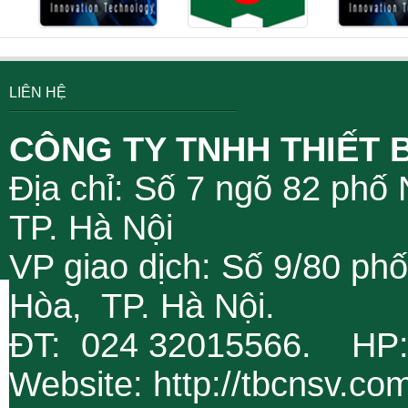
LIÊN HỆ
CÔNG TY TNHH THIẾT 
Địa chỉ: Số 7 ngõ 82 phố
TP. Hà Nội
VP giao dịch: Số 9/80 ph
Hòa, TP. Hà Nội.
ĐT: 024 32015566. HP
Website: http://tbcnsv.c