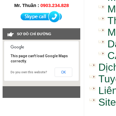
Mr. Thuần :
0903.234.828
M
T
M
SƠ ĐỒ CHỈ ĐƯỜNG
D
C
This page can't load Google Maps
correctly.
Dịc
Công ty SAO VIỆT
OK
Do you own this website?
Tuy
Liê
Sit