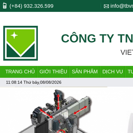
Máy công cụ, may cong cu, CNC, máy cnc, trung tam gia cong, ttgc, trun
(+84) 932.326.599
info@tbv
bending, lò xo, nhiet luyen, quenching, tube making machine, dây chu
TRANG CHỦ
GIỚI THIỆU
SẢN PHẨM
DỊCH VỤ
T
11:08:14
Thứ bảy,08/08/2026