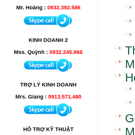
Mr. Hoàng :
0932.392.586
KINH DOANH 2
T
Mss. Quỳnh :
0932.245.966
M
H
TRỢ LÝ KINH DOANH
Mrs. Giang :
0913.571.480
G
M
HỖ TRỢ KỸ THUẬT