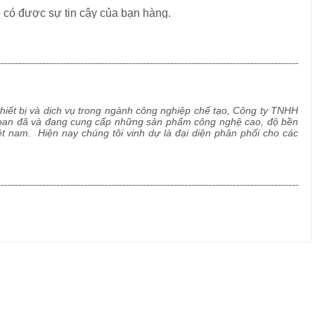
 có được sự tin cậy của bạn hàng.
 nghiệp với phương châm: “Công ty VSTC tồn tại là để đem
 quyết tâm “Không có gì là không thể làm tốt hơn”.
thiết bị và dịch vụ trong ngành công nghiệp chế tạo, Công ty TNHH
i Loan đã và đang cung cấp những sản phẩm công nghệ cao, độ bền
ệt nam. Hiện nay chúng tôi vinh dự là đại diện phân phối cho các
n máy móc thiết bị tại Đài Loan,...cũng như được là đại diện bán
 Hàn Quốc, EU…