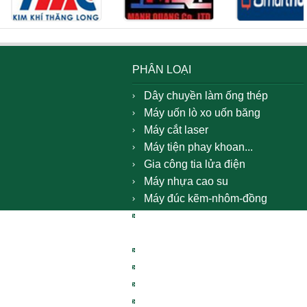
PHÂN LOẠI
Dây chuyền làm ống thép
Máy uốn lò xo uốn băng
Máy cắt laser
Máy tiện phay khoan...
Gia công tia lửa điện
Máy nhựa cao su
Máy đúc kẽm-nhôm-đồng
Thiết bị nhiệt luyện & xử lý bề
mặt
Dây chuyền sản xuất đồng bộ
Máy nén khí máy phát điện
Hoá chất vật tư công nghiêp
Khóa cửa thông minh - Siemens