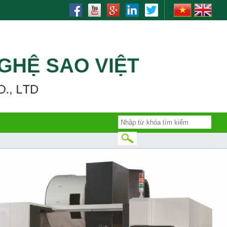
rinding, bending, lò xo, nhiet luyen, quenching, tube making machine,