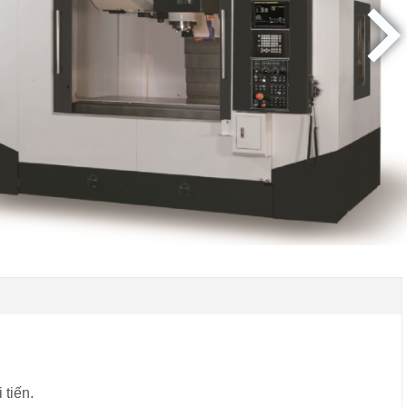
 tiến.