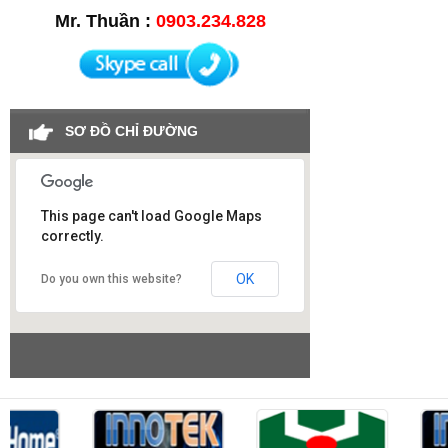
Mr. Thuần :
0903.234.828
SƠ ĐỒ CHỈ ĐƯỜNG
This page can't load Google Maps
correctly.
Công ty SAO VIỆT
OK
Do you own this website?