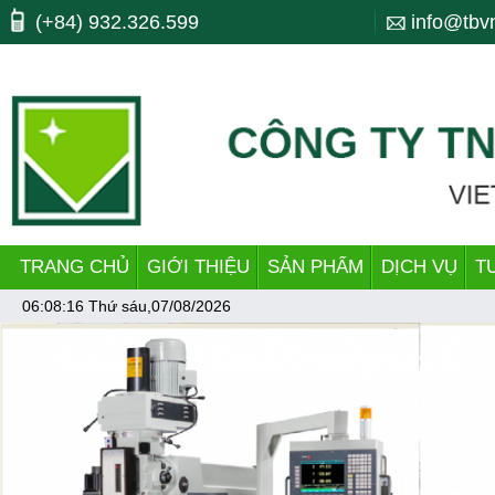
Máy công cụ, may cong cu, CNC, máy cnc, trung tam gia cong, ttgc, trun
(+84) 932.326.599
info@tbv
dây chuyền làm ống, pipe.
TRANG CHỦ
GIỚI THIỆU
SẢN PHẨM
DỊCH VỤ
T
06:08:16
Thứ sáu,07/08/2026