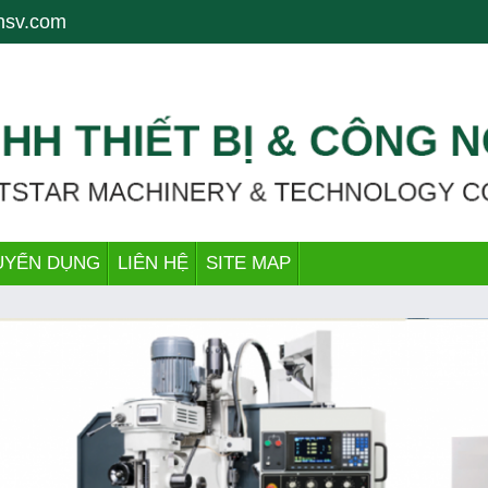
g tâm gia công, CNC lathe, CNC Milling, tiện CNC, khoan, drill, mài, g
nsv.com
UYỂN DỤNG
LIÊN HỆ
SITE MAP