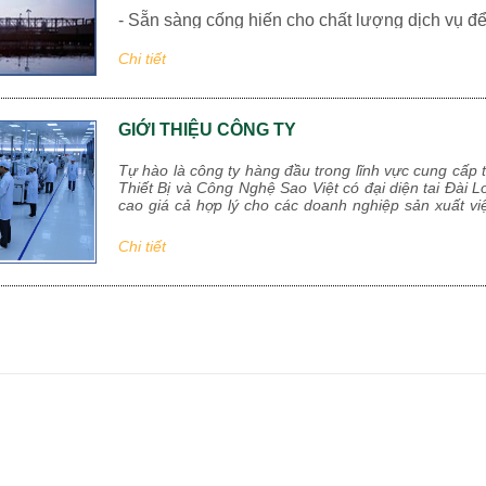
- Sẵn sàng cống hiến cho chất lượng dịch vụ để
- Cam kết về trách nhiệm với cộng đồng doanh
Chi tiết
lại lợi ích cho nhiều doanh
nghiệp
và xã hội”.
GIỚI THIỆU CÔNG TY
- Xây dựng một tập thể đoàn kết, tâm huyết với
Tự hào là công ty hàng đầu trong lĩnh vực cung cấp 
Thiết Bị và Công Nghệ Sao Việt có đại diện tai Đà
cao giá cả hợp lý cho các doanh nghiệp sản xuất vi
nhà sản xuất nổi tiếng chuyên về các loại dây chuyề
hàng của một số nhà sản xuất khác từ Trung Quốc,
Chi tiết