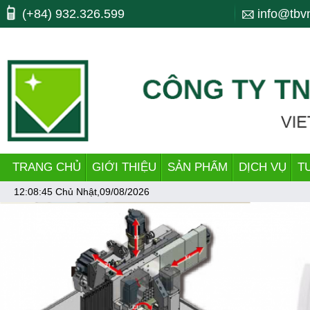
Máy công cụ, may cong cu, CNC, máy cnc, trung tam gia cong, ttgc, trun
(+84) 932.326.599
info@tbv
bending, lò xo, nhiet luyen, quenching, tube making machine, dây chu
TRANG CHỦ
GIỚI THIỆU
SẢN PHẨM
DỊCH VỤ
T
12:08:45
Chủ Nhật,09/08/2026