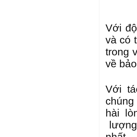
Với độ
và có 
trong 
về bảo
Với tá
chúng 
hài l
lượng 
nhất.