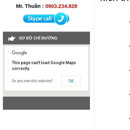
Mr. Thuần :
0903.234.828
- Dây
SƠ ĐỒ CHỈ ĐƯỜNG
- Thi
This page can't load Google Maps
- Thi
correctly.
Công ty SAO VIỆT
OK
Do you own this website?
- Thi
- Thiế