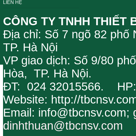
LIÊN HỆ
CÔNG TY TNHH THIẾT 
Địa chỉ: Số 7 ngõ 82 phố
TP. Hà Nội
VP giao dịch: Số 9/80 ph
Hòa, TP. Hà Nội.
ĐT: 024 32015566. HP
Website: http://tbcnsv.c
Email: info@tbcnsv.com;
dinhthuan@tbcnsv.com