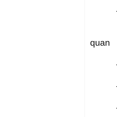
- Thi
- Thiế
quan
- Thiế
- Thi
- Vật