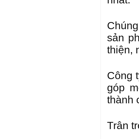
Chúng 
sản p
thiện, 
Công t
góp mộ
thành 
Trân t