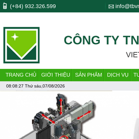
Máy công cụ, may cong cu, CNC, máy cnc, trung tam gia cong, ttgc, trun
(+84) 932.326.599
info@tbv
bending, lò xo, nhiet luyen, quenching, tube making machine, dây chu
TRANG CHỦ
GIỚI THIỆU
SẢN PHẨM
DỊCH VỤ
T
08:08:27
Thứ sáu,07/08/2026