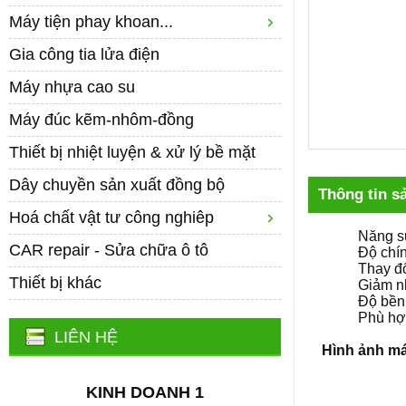
Máy tiện phay khoan...
Gia công tia lửa điện
Máy nhựa cao su
Máy đúc kẽm-nhôm-đồng
Thiết bị nhiệt luyện & xử lý bề mặt
Dây chuyền sản xuất đồng bộ
Thông tin s
Hoá chất vật tư công nghiêp
Năng s
CAR repair - Sửa chữa ô tô
Độ chín
Thay đổ
Thiết bị khác
Giảm n
Độ bền 
Phù hợp
LIÊN HỆ
Hình ảnh má
KINH DOANH 1