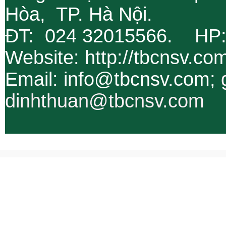
Hòa, TP. Hà Nội.
ĐT: 024 32015566. HP
Website: http://tbcnsv.c
Email: info@tbcnsv.com;
dinhthuan@tbcnsv.com