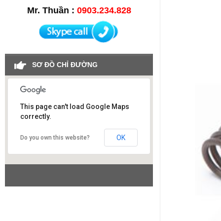
Mr. Thuần :
0903.234.828
SƠ ĐỒ CHỈ ĐƯỜNG
This page can't load Google Maps
correctly.
Công ty SAO VIỆT
OK
Do you own this website?